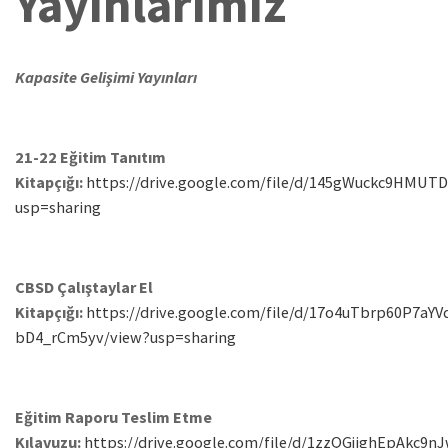
Yayınlarımız
Kapasite Gelişimi Yayınları
21-22 Eğitim Tanıtım
Kitapçığı:
https://drive.google.com/file/d/145gWuckc9HMU
usp=sharing
CBSD Çalıştaylar El
Kitapçığı:
https://drive.google.com/file/d/17o4uTbrp60P7aY
bD4_rCm5yv/view?usp=sharing
Eğitim Raporu Teslim Etme
Kılavuzu:
https://drive.google.com/file/d/1zzQGjighEpAkc