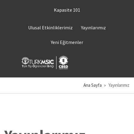
Ana
ÜST
Kapasite 101
MENÜ
içeriğe
1
atla
ÜST
Ulusal Etkinliklerimiz
Yayınlarımız
MENÜ
2
Yeni Eğitmenler
Ana Sayfa
Yayınlarımız
Sayfa
yolu