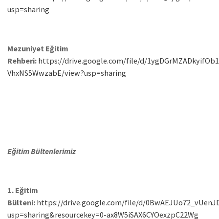
usp=sharing
Mezuniyet Eğitim
Rehberi:
https://drive.google.com/file/d/1ygDGrMZADkyifOb
VhxNS5WwzabE/view?usp=sharing
Eğitim Bültenlerimiz
1. Eğitim
Bülteni:
https://drive.google.com/file/d/0BwAEJUo72_vUe
usp=sharing&resourcekey=0-ax8W5iSAX6CYOexzpC22Wg